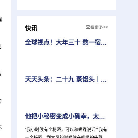
理
查看更多>>
快讯
全球视点！大年三十 熬一宿｜带孩子一起知年俗
出
及
天天头条：二十九 蒸馒头｜带孩子一起知年俗
力
他把小秘密变成小确幸，太治愈啦！
不
“我小时候有个秘密，可以和蝴蝶说话”“我有
一个秘密，刮大风的时候缩在奶奶的头盔后