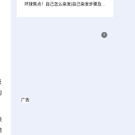
，
环球焦点！自己怎么染发|自己染发步骤及技巧
，
x
，
反
的
广告
决
地