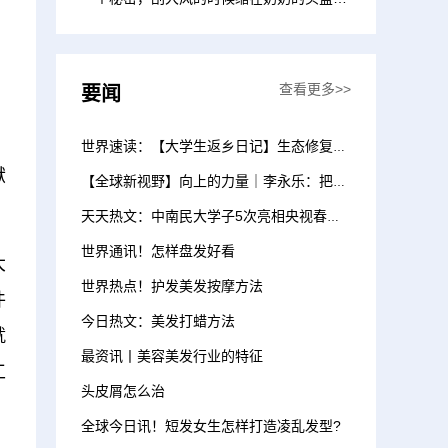
面就不会冷啦”“...
查看更多>>
要闻
，
、
世界速读：【大学生返乡日记】生态修复，让干河变绿洲
献
【全球新视野】向上的力量｜李永乐：把教育送进大山里
天天热文：中南民大学子5次亮相央视春晚 65人参演10个节目
世界通讯！怎样盘发好看
大
世界热点！护发美发按摩方法
件
今日热文：美发打蜡方法
就
最资讯丨美容美发行业的特征
工
头皮屑怎么治
全球今日讯！短发女生怎样打造凌乱发型?